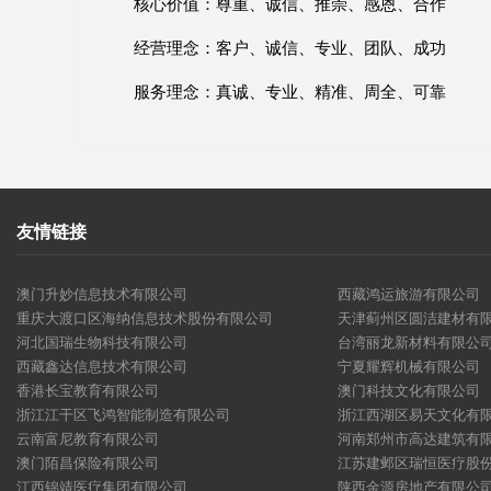
核心价值：尊重、诚信、推崇、感恩、合作
经营理念：客户、诚信、专业、团队、成功
服务理念：真诚、专业、精准、周全、可靠
友情链接
澳门升妙信息技术有限公司
西藏鸿运旅游有限公司
重庆大渡口区海纳信息技术股份有限公司
天津蓟州区圆洁建材有
河北国瑞生物科技有限公司
台湾丽龙新材料有限公
西藏鑫达信息技术有限公司
宁夏耀辉机械有限公司
香港长宝教育有限公司
澳门科技文化有限公司
浙江江干区飞鸿智能制造有限公司
浙江西湖区易天文化有
云南富尼教育有限公司
河南郑州市高达建筑有
澳门陌昌保险有限公司
江苏建邺区瑞恒医疗股
江西锦靖医疗集团有限公司
陕西金源房地产有限公